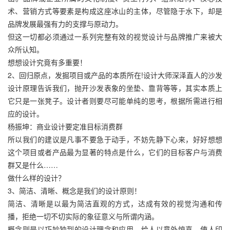
术、营销方式等要素是构成这座冰山的主体，尽管隐于水下，却是
品牌发展最强有力的支撑与原动力。
但这一切都必须通过一系列完整有效的视觉设计与品牌推广来被大
众所认知。
想想设计究竟有多重要！
2、回归原点，发掘项目或产品的本质所在!设计大师深泽直人的沙发
设计原理告诉我们，抛开沙发表象的坐垫、靠背等等，其实本质上
它只是一张凳子。设计者则要尽可能单纯的思考，根据所需进行相
应的设计。
杨振坤：商业设计要定准目标消费群
所以我们的建议是凡事不要急于动手，不妨先静下心来，好好想想
这个项目或者产品最为显著的特点是什么，它们的目标客户与消费
群又是什么……
做什么样的设计？
3、简洁、清晰、概念是我们的设计原则！
简洁、清晰是以最为简洁直观的方式，达成有效的视觉沟通和传
播，拒绝一切不切实际的象征意义与所谓内涵。
概念则是以巧妙独到的设计理念和应用，给人以意外惊喜，使人印