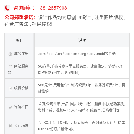
咨询顾问：13812657908
公司郑重承诺：
设计作品均为原创UI设计 , 注重图片版权 ,
符合广告法 , 拒绝侵权!
项目
说明
域名注册
.com / .net / .cn / .com.cn / .org / .cc / .mobi等任选
网站服务
5G容量,千兆带宽阿里云服务器，速度稳定，协助办理
器
ICP备案 (阿里云速度如何)
500元/年,费用包含：域名续费1年、服务器续费1年、网
续费价格
站维护
首页,公司介绍,产品中心（分二级）,新闻中心,成功案例,
导航栏目
资料下载，视频中心,人才招聘,在线留言,联系我们等
专业美工设计制作，可反复修改，直到满意为止！ 精美
设计标准
Banner幻灯片设计5张