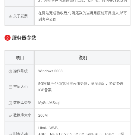
2、外地客户可通过银行汇款、支付宝、微信等方式支付
在网站完成验收后,付清尾款的当月月底前开具出来,邮寄
关于发票
到客户公司
服务器参数
2
项目
说明
操作系统
Windows 2008
5G容量,千兆带宽阿里云服务器，速度稳定，协助办理
空间大小
ICP备案
数据库类型
MySql/MSsql
数据库大小
200M
Html、WAP、
脚本支持
ASP、.NET(1.0/2.0/3.5/4.0/4.5)/PERL5、PHP4、5切