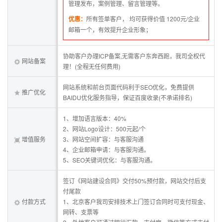
管理发布，案例管理、留言管理等。
优惠：
所有签单客户， 均可获得价值 1200元/企业
邮箱一个，有效提升企业形象；
协助客户办理ICP备案,无需客户东奔西跑，我司全权代
网站备案
理！(全程无任何费用)
网站系统和前台页面代码利于SEO优化，免费提供
推广优化
BAIDU优化服务指导，保证百度收录(不承诺排名)
1、增加语言版本：40%
2、网站Logo设计：500元起/个
增值服务
3、网站空间扩容：与客服沟通
4、企业邮箱申请：与客服沟通。
5、SEO关键词优化：与客服沟通。
签订《网站建设合同》交付50%预付款，网站交付后支
付尾款
付款方式
1、北京客户我司安排技术上门签订合同时可支付现金、
网转、支票等