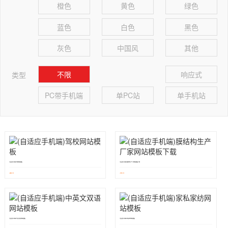
橙色
黄色
绿色
蓝色
白色
黑色
灰色
中国风
其他
不限
响应式
类型
PC带手机端
单PC站
单手机站
(自适应手机端)驾校网站模板
(自适应手机端)膜结构生产厂家网站模板下载
288元/年
199元/年
￥
￥
(自适应手机端)中英文双语网站模板
(自适应手机端)家私家纺网站模板