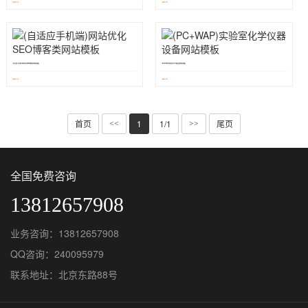
499元/年
299元/年
￥
￥
(自适应手机端)网站优化SEO博客类网站模板
(PC+WAP)实验室化学仪器设备网站模板
399元/年
399元/年
￥
￥
首页
1
1/1
尾页
<<
>>
全国免费咨询
13812657908
业务咨询：13812657908
QQ咨询：240095979
联系地址：北京东路88号